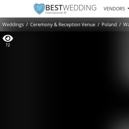
BEST
WEDDING
VENDORS
International ®
Weddings
Ceremony & Reception Venue
Poland
Wa
72