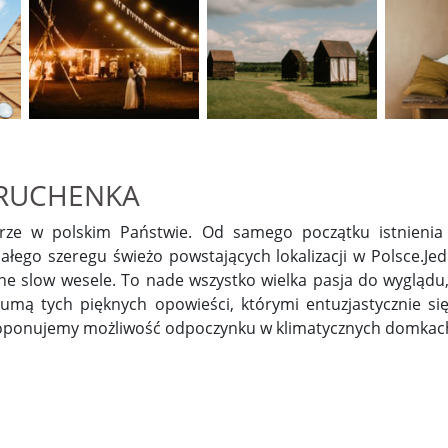
 RUCHENKA
nerze w polskim Państwie. Od samego początku istnieni
 całego szeregu świeżo powstających lokalizacji w Polsce.J
lne slow wesele. To nade wszystko wielka pasja do wyglądu
sumą tych pięknych opowieści, którymi entuzjastycznie się
roponujemy możliwość odpoczynku w klimatycznych domkach