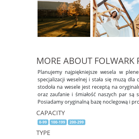
MORE ABOUT FOLWARK
Planujemy najpiękniejsze wesela w ple
specjalizacji weselnej i stała się muzą dla
stodoła na wesele jest receptą na orygina
oraz zaufanie i śmiałość naszych par są 
Posiadamy oryginalną bazę noclegową i p
CAPACITY
0-99
100-199
200-299
TYPE